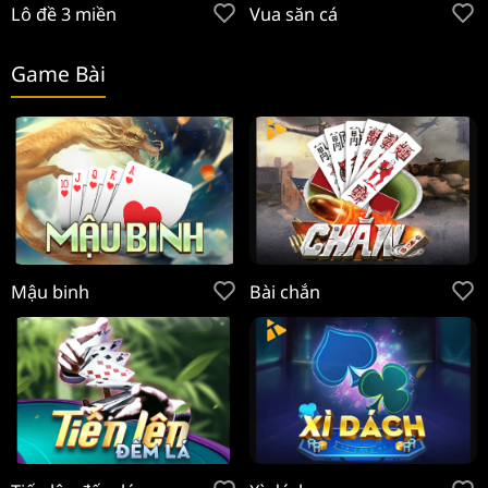
Lô đề 3 miền
Vua săn cá
Game Bài
Mậu binh
Bài chắn