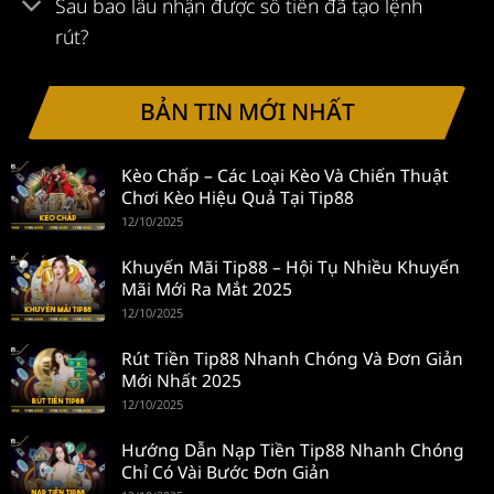
Sau bao lâu nhận được số tiền đã tạo lệnh
rút?
BẢN TIN MỚI NHẤT
Kèo Chấp – Các Loại Kèo Và Chiến Thuật
Chơi Kèo Hiệu Quả Tại Tip88
12/10/2025
Khuyến Mãi Tip88 – Hội Tụ Nhiều Khuyến
Mãi Mới Ra Mắt 2025
Tip88 luôn có định hướng phát triển rõ ràng
12/10/2025
Thế mạnh của nha cái Tip 88
Rút Tiền Tip88 Nhanh Chóng Và Đơn Giản
Mới Nhất 2025
Kể từ khi ra mắt, nhà cái luôn biết cách tạo nên điểm
12/10/2025
nhấn riêng thu hút người chơi. Tính đến nay số lượng
Hướng Dẫn Nạp Tiền Tip88 Nhanh Chóng
thành viên gia nhập đã cán mốc 5 triệu và vẫn tiếp
Chỉ Có Vài Bước Đơn Giản
tục tăng mạnh. Lượt theo dõi, vào tiền cho mỗi phiên