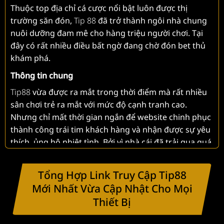
Thuộc top địa chỉ cá cược nổi bật luôn được thị
trường săn đón,
Tip 88
đã trở thành ngôi nhà chung
nuôi dưỡng đam mê cho hàng triệu người chơi. Tại
đây có rất nhiều điều bất ngờ đang chờ đón bet thủ
khám phá.
Thông tin chung
Tip88
vừa được ra mắt trong thời điểm mà rất nhiều
sân chơi trẻ ra mắt với mức độ cạnh tranh cao.
Nhưng chỉ mất thời gian ngắn để website chinh phục
thành công trái tim khách hàng và nhận được sự yêu
thích, ủng hộ nhiệt tình. Bởi vì nhà cái đã trải qua quá
trình dài nghiên cứu kỹ lưỡng thị trường giúp mang
tới dịch vụ tốt nhất, đi kèm trả thưởng lớn, ưu đãi hậu
Tổng Hợp Link Truy Cập Tip88
hĩnh.
Tại
nhà cái Tip88
còn cung cấp kho trò chơi
Mới Nhất Vừa Cập Nhật Cho Mọi
phong phú và hỗ trợ khách hàng nhanh chóng. Anh
Thiết Bị
em thoải mái nạp/rút nhanh để bắt đầu nhiều trải
nghiệm tuyệt vời, được bảo mật thông tin tối đa, cá