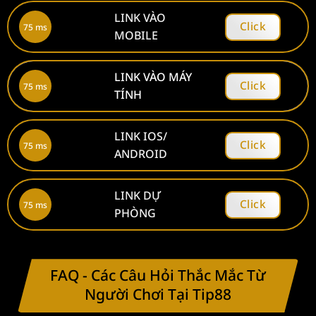
cược qua đa nền tảng,… Hệ thống cũng đưa ra chính
LINK VÀO
sách, phúc lợi rõ ràng giúp vừa đảm bảo tối đa các
Click
75 ms
MOBILE
quyền chính đáng lại mở ra cơ hội tích lũy thu nhập
khủng.
LINK VÀO MÁY
Click
75 ms
TÍNH
LINK IOS/
Click
75 ms
ANDROID
LINK DỰ
Click
75 ms
PHÒNG
Có nhiều dịch vụ giải trí nổi trội làm nên tên tuổi Tip88
FAQ - Các Câu Hỏi Thắc Mắc Từ
Người Chơi Tại Tip88
Giấy phép hoạt động