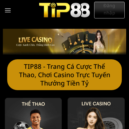
Bỏ
Đăng
qua
nhập
nội
dung
TIP88 - Trang Cá Cược Thể
Thao, Chơi Casino Trực Tuyến
Thưởng Tiền Tỷ