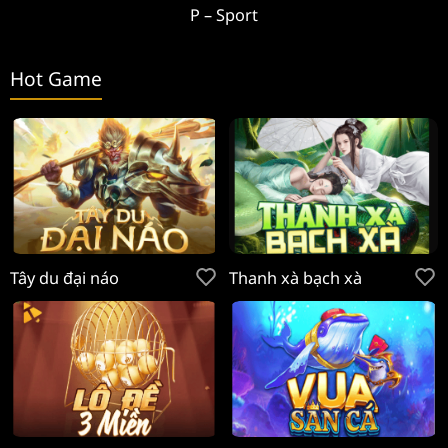
P – Sport
Hot Game
Tây du đại náo
Thanh xà bạch xà