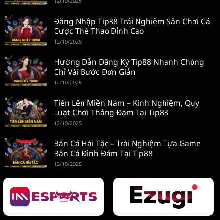
12/10/2025
cược cũng lên đến mức hàng nghìn. Sau đây là một
số lý do khiến anh em không thể rời mắt khỏi trang
Đăng Nhập Tip88 Trải Nghiệm Sân Chơi Cá
chủ:
Cược Thể Thao Đỉnh Cao
12/10/2025
Tip88 nạp rút tiền siêu nhanh
Hướng Dẫn Đăng Ký Tip88 Nhanh Chóng
Để khách hàng thuận tiện trong việc nạp/rút, hệ
Chỉ Vài Bước Đơn Giản
thống thanh toán nhanh đã được nâng cấp liên tục
12/10/2025
với nhiều phương thức tiện lợi. Chỉ mất tối đa từ 1-3
phút để hoàn tất giao dịch qua các đơn vị liên kết uy
Tiến Lên Miền Nam – Kinh Nghiệm, Quy
Luật Chơi Thắng Đậm Tại Tip88
tín. Bet thủ gần như không phải chờ đợi lâu tránh làm
12/10/2025
gián đoạn quá trình giải trí.
Kho sản phẩm cược không giới hạn
Bắn Cá Hải Tặc – Trải Nghiệm Tựa Game
Bắn Cá Đình Đám Tại Tip88
Tại đây cung cấp kho game với vô số lựa chọn thú vị.
12/10/2025
Mỗi chuyên mục ra mắt số lượng sản phẩm cực lớn,
còn update phiên bản mới liên tục nên tạo ra không
gian giải trí sôi động, không nhàm chán. Có đủ mọi
thể loại hấp dẫn cho mọi người thoải mái thay đổi
mỗi ngày.