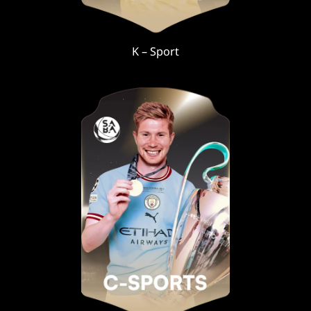
K – Sport