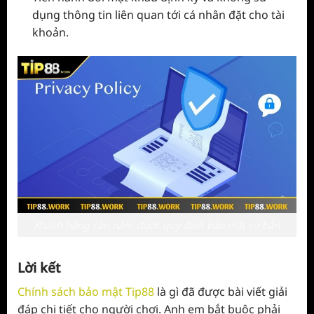
dụng thông tin liên quan tới cá nhân đặt cho tài
khoản.
Khách hàng cần nắm được quy định bảo mật cơ bản
Lời kết
Chính sách bảo mật Tip88
là gì đã được bài viết giải
đáp chi tiết cho người chơi. Anh em bắt buộc phải