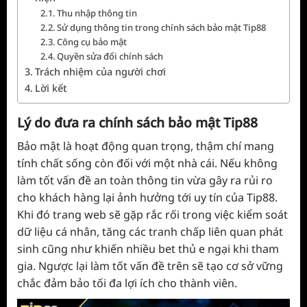
Thu nhập thông tin
Sử dụng thông tin trong chính sách bảo mật Tip88
Công cụ bảo mật
Quyền sửa đổi chính sách
Trách nhiệm của người chơi
Lời kết
Lý do đưa ra chính sách bảo mật Tip88
Bảo mật là hoạt động quan trọng, thậm chí mang
tính chất sống còn đối với một nhà cái. Nếu không
làm tốt vấn đề an toàn thông tin vừa gây ra rủi ro
cho khách hàng lại ảnh hưởng tới uy tín của Tip88.
Khi đó trang web sẽ gặp rắc rối trong việc kiểm soát
dữ liệu cá nhân, tăng các tranh chấp liên quan phát
sinh cũng như khiến nhiều bet thủ e ngại khi tham
gia. Ngược lại làm tốt vấn đề trên sẽ tạo cơ sở vững
chắc đảm bảo tối đa lợi ích cho thành viên.