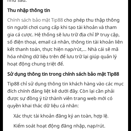
Thu nhập thông tin
Chính sách bảo mật Tip88
cho phép thu thập thông
tin người chơi cung cấp khi tạo tài khoản và tham
gia cá cược. Hệ thống sẽ lưu trữ địa chỉ IP truy cập,
số điện thoại, email cá nhân, thông tin tài khoản liên
kết thanh toán, thực hiện nạp/rút,… Nhà cái sẽ mã
hóa những dữ liệu trên để lưu trữ lại giúp quản lý
hoạt động chung triệt để.
Sử dụng thông tin trong chính sách bảo mật Tip88
Tip88 chỉ sử dụng thông tin khách hàng vào các mục
đích chính đáng liệt kê dưới đây. Còn lại cần phải
được sự đồng ý từ thành viên trang web mới có
quyền khai thác dữ liệu cá nhân:
Xác thực tài khoản đăng ký an toàn, hợp lệ.
Kiểm soát hoạt động đăng nhập, nạp/rút.