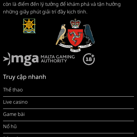
còn là điểm đến lý tưởng để khám phá và tận hưởng
những giây phút giải trí đầy kịch tính.
Truy cập nhanh
Thể thao
Live casino
Game bài
Nổ hũ