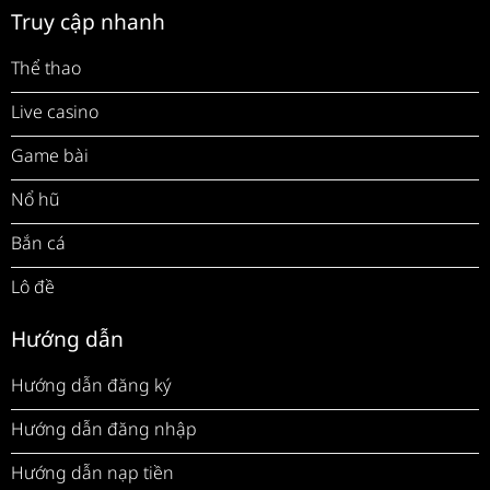
Truy cập nhanh
Thể thao
Live casino
Game bài
Nổ hũ
Bắn cá
Lô đề
Hướng dẫn
Hướng dẫn đăng ký
Hướng dẫn đăng nhập
Hướng dẫn nạp tiền