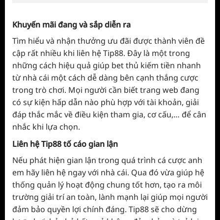
Khuyến mãi đang và sắp diễn ra
Tìm hiểu và nhận thưởng ưu đãi được thành viên đề
cập rất nhiều khi
liên hệ Tip88
. Đây là một trong
những cách hiệu quả giúp bet thủ kiếm tiền nhanh
từ nhà cái một cách dễ dàng bên cạnh thắng cược
trong trò chơi. Mọi người cần biết trang web đang
có sự kiện hấp dẫn nào phù hợp với tài khoản, giải
đáp thắc mắc về điều kiện tham gia, cơ cấu,… để cân
nhắc khi lựa chọn.
Liên hệ Tip88 tố cáo gian lận
Nếu phát hiện gian lận trong quá trình cá cược anh
em hãy liên hệ ngay với nhà cái. Qua đó vừa giúp hệ
thống quản lý hoạt động chung tốt hơn, tạo ra môi
trường giải trí an toàn, lành mạnh lại giúp mọi người
đảm bảo quyền lợi chính đáng. Tip88 sẽ cho dừng