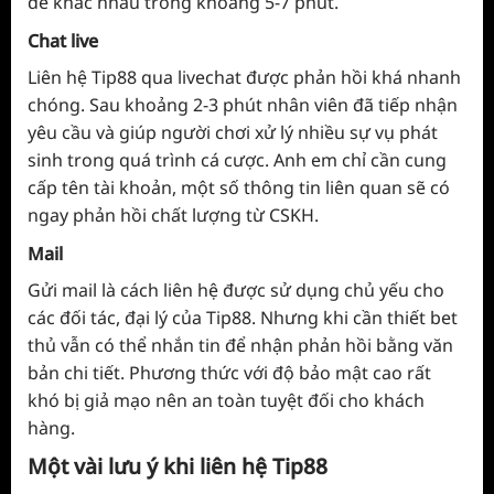
đề khác nhau trong khoảng 5-7 phút.
Chat live
Liên hệ Tip88
qua livechat được phản hồi khá nhanh
chóng. Sau khoảng 2-3 phút nhân viên đã tiếp nhận
yêu cầu và giúp người chơi xử lý nhiều sự vụ phát
sinh trong quá trình cá cược. Anh em chỉ cần cung
cấp tên tài khoản, một số thông tin liên quan sẽ có
ngay phản hồi chất lượng từ CSKH.
Mail
Gửi mail là cách liên hệ được sử dụng chủ yếu cho
các đối tác, đại lý của Tip88. Nhưng khi cần thiết bet
thủ vẫn có thể nhắn tin để nhận phản hồi bằng văn
bản chi tiết. Phương thức với độ bảo mật cao rất
khó bị giả mạo nên an toàn tuyệt đối cho khách
hàng.
Một vài lưu ý khi liên hệ Tip88