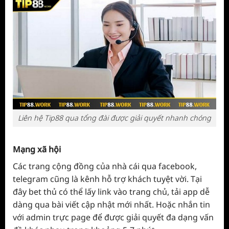
Liên hệ Tip88 qua tổng đài được giải quyết nhanh chóng
Mạng xã hội
Các trang cộng đồng của nhà cái qua facebook,
telegram cũng là kênh hỗ trợ khách tuyệt vời. Tại
đây bet thủ có thể lấy link vào trang chủ, tải app dễ
dàng qua bài viết cập nhật mới nhất. Hoặc nhắn tin
với admin trực page để được giải quyết đa dạng vấn