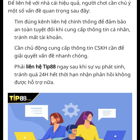
Để liên hệ với nhà cái hiệu quả, người chơi cần chú ý
một số vấn đề quan trọng sau đây:
Tìm đúng kênh liên hệ chính thống để đảm bảo
an toàn tuyệt đối khi cung cấp thông tin cá nhân,
tránh mất tài khoản.
Cần chủ động cung cấp thông tin CSKH cần để
giải quyết vấn đề nhanh chóng.
Phải
liên hệ Tip88
ngay sau khi sự vụ phát sinh,
tránh quá 24H hết thời hạn nhận phản hồi không
được hỗ trợ nữa.